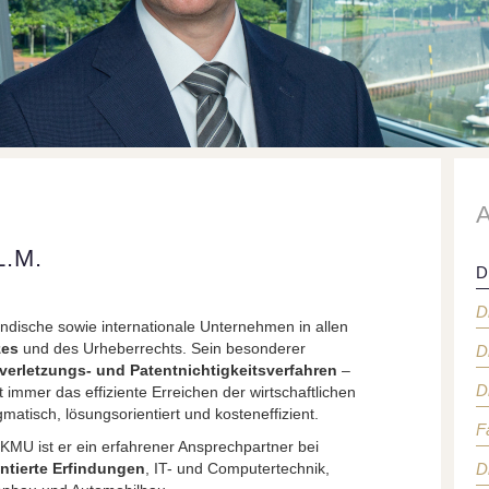
L.M.
D
D
ständische sowie internationale Unternehmen in allen
zes
und des Urheberrechts. Sein besonderer
D
verletzungs- und Patentnichtigkeitsverfahren
–
D
immer das effiziente Erreichen der wirtschaftlichen
atisch, lösungsorientiert und kosteneffizient.
F
KMU ist er ein erfahrener Ansprechpartner bei
tierte Erfindungen
, IT- und Computertechnik,
D