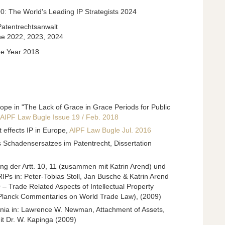
0: The World's Leading IP Strategists 2024
atentrechtsanwalt
he 2022
, 2023, 2024
the Year 2018
pe in "The Lack of Grace in Grace Periods for Public
AIPF Law Bugle Issue 19 / Feb. 2018
t effects IP in Europe,
AIPF Law Bugle Jul. 2016
 Schadensersatzes im Patentrecht, Dissertation
g der Artt. 10, 11 (zusammen mit Katrin Arend) und
RIP
s in: Peter-Tobias Stoll, Jan Busche & Katrin Arend
O
– Trade Related Aspects of Intellectual Property
Planck Commentaries on World Trade Law), (2009)
ania in: Lawrence W. Newman, Attachment of Assets,
 Dr. W. Kapinga (2009)