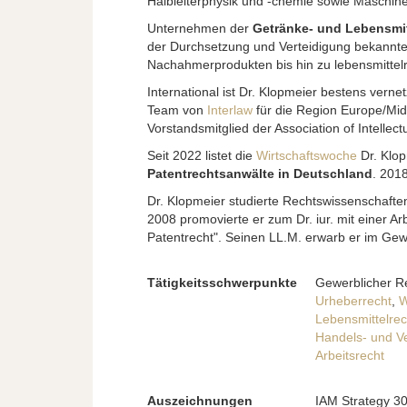
Halbleiterphysik und -chemie sowie Maschin
Unternehmen der
Getränke- und Lebensmit
der Durchsetzung und Verteidigung bekannt
Nachahmerprodukten bis hin zu lebensmittelr
International ist Dr. Klopmeier bestens vernet
Team von
Interlaw
für die Region Europe/Midd
Vorstandsmitglied der Association of Intellect
Seit 2022 listet die
Wirtschaftswoche
Dr. Klop
Patentrechtsanwälte in Deutschland
. 2018
Dr. Klopmeier studierte Rechtswissenschafte
2008 promovierte er zum Dr. iur. mit einer A
Patentrecht". Seinen LL.M. erwarb er im Gew
Tätigkeitsschwerpunkte
Gewerblicher R
Urheberrecht
,
W
Lebensmittelrec
Handels- und Ve
Arbeitsrecht
Auszeichnungen
IAM Strategy 3