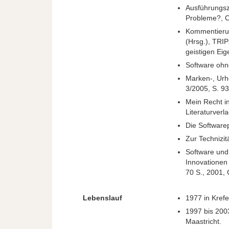
Ausführungsz
Probleme?,
Kommentierun
(Hrsg.),
TRIP
geistigen Ei
Software ohne
Marken-, Urh
3/2005, S. 93 
Mein Recht i
Literaturverl
Die Softwarep
Zur Technizitä
Software und
Innovationen
70 S., 2001,
Lebenslauf
1977 in Kref
1997 bis 200
Maastricht.