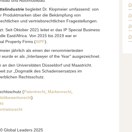
enbau und Automobilbau.
D
telindustrie
begleitet Dr. Klopmeier umfassend: von
er Produktmarken über die Bekämpfung von
D
echtlichen und vertriebsrechtlichen Fragestellungen.
D
zt: Seit Oktober 2021 leitet er das IP Special Business
le East/Africa. Von 2015 bis 2019 war er
D
ual Property Firms (
AIPF
).
meier jährlich als einen der renommiertesten
 wurde er als „Interlawyer of the Year" ausgezeichnet.
n an den Universitäten Düsseldorf und Maastricht.
rbeit zur „Dogmatik des Schadensersatzes im
erblichen Rechtsschutz.
echtsschutz (
Patentrecht
,
Markenrecht
,
ettbewerbsrecht
)
ht
rtriebsrecht
00 Global Leaders 2025