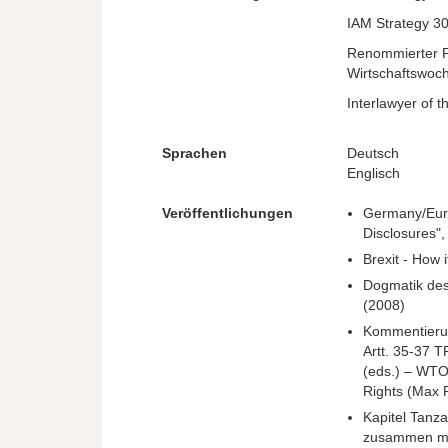
IAM Strategy 30
Renommierter P
Wirtschaftswoc
Interlawyer of 
Sprachen
Deutsch
Englisch
Veröffentlichungen
Germany/Euro
Disclosures",
Brexit - How i
Dogmatik des
(2008)
Kommentierun
Artt. 35-37
T
(eds.) –
WT
Rights (Max 
Kapitel Tanz
zusammen mit