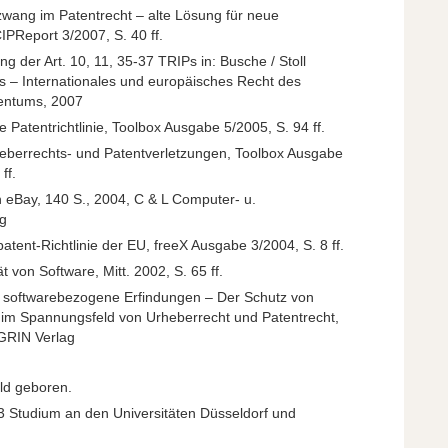
wang im Patentrecht – alte Lösung für neue
CIPR
eport 3/2007, S. 40 ff.
g der Art. 10, 11, 35-37
TRIP
s in: Busche / Stoll
s – Internationales und europäisches Recht des
gentums, 2007
 Patentrichtlinie, Toolbox Ausgabe 5/2005, S. 94 ff.
eberrechts- und Patentverletzungen, Toolbox Ausgabe
ff.
n eBay, 140 S., 2004, C & L Computer- u.
ag
atent-Richtlinie der EU, freeX Ausgabe 3/2004, S. 8 ff.
t von Software, Mitt. 2002, S. 65 ff.
 softwarebezogene Erfindungen – Der Schutz von
 im Spannungsfeld von Urheberrecht und Patentrecht,
GRIN
Verlag
eld geboren.
3 Studium an den Universitäten Düsseldorf und