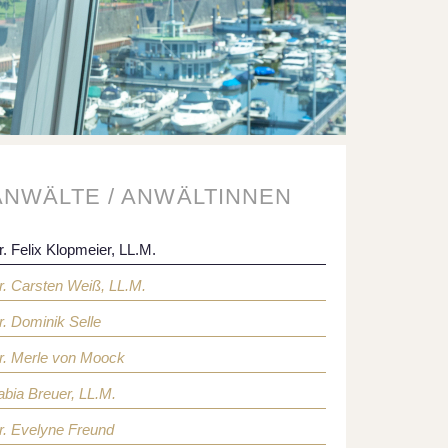
ANWÄLTE / ANWÄLTINNEN
r. Felix Klopmeier, LL.M.
r. Carsten Weiß, LL.M.
r. Dominik Selle
r. Merle von Moock
abia Breuer, LL.M.
r. Evelyne Freund