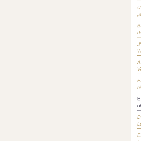
U
„
B
d
„
W
A
V
E
n
E
o
D
L
E