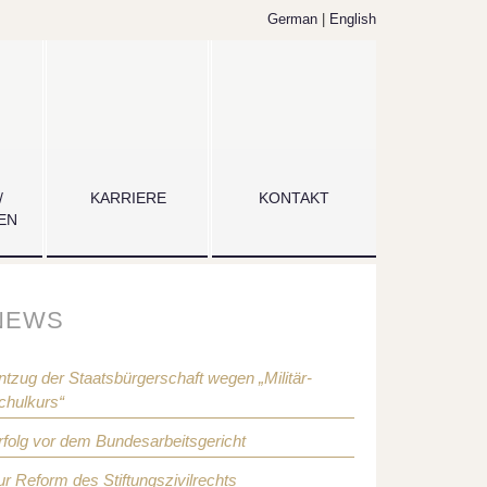
German
|
English
/
KARRIERE
KONTAKT
EN
NEWS
ntzug der Staatsbürgerschaft wegen „Militär-
chulkurs“
rfolg vor dem Bundesarbeitsgericht
ur Reform des Stiftungszivilrechts