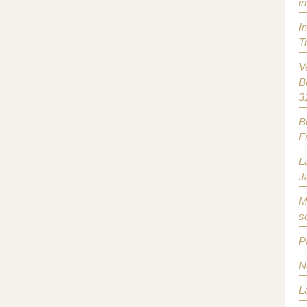
in
I
T
V
B
3
B
F
L
J
M
s
P
N
L