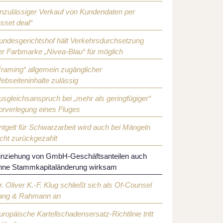
nzulässiger Verkauf von Kundendaten per
asset deal“
undesgerichtshof hält Verkehrsdurchsetzung
er Farbmarke „Nivea-Blau“ für möglich
Framing“ allgemein zugänglicher
ebseiteninhalte zulässig
usgleichsanspruch bei „mehr als geringfügiger“
orverlegung eines Fluges
ntgelt für Schwarzarbeit wird auch bei Mängeln
icht zurückgezahlt
inziehung von GmbH-Geschäftsanteilen auch
hne Stammkapitaländerung wirksam
r. Oliver K.-F. Klug schließt sich als Of-Counsel
ang & Rahmann an
uropäische Kartellschadensersatz-Richtlinie tritt