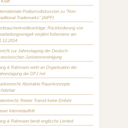
 Kraft
nternationale Podiumsdiskussion zu "Non-
raditional Trademarks" (AIPF)
erbraucherkreditverträge: Rückforderung von
earbeitungsentgelt verjährt frühestens am
1.12.2014
ericht zur Jahrestagung der Deutsch-
ranzösischen Juristenvereinigung
ang & Rahmann wirkt an Organisation der
ahrestagung der DFJ mit
arkenrecht: Abstrakte Raumkonzepte
chützbar
atentrecht: Reiner Transit keine Einfuhr
euer Internetauftritt
ang & Rahmann berät englische Limited