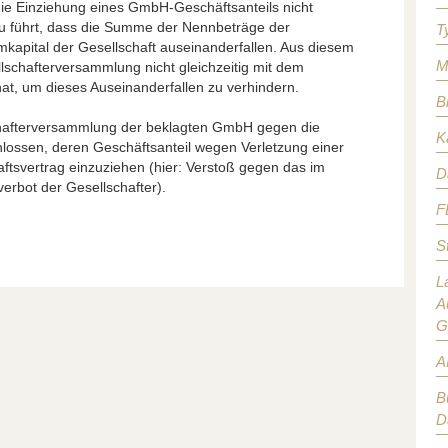
ie Einziehung eines GmbH-Geschäftsanteils nicht
dazu führt, dass die Summe der Nennbeträge der
T
kapital der Gesellschaft auseinanderfallen. Aus diesem
M
lschafterversammlung nicht gleichzeitig mit dem
t, um dieses Auseinanderfallen zu verhindern.
B
schafterversammlung der beklagten GmbH gegen die
K
lossen, deren Geschäftsanteil wegen Verletzung einer
ftsvertrag einzuziehen (hier: Verstoß gegen das im
D
erbot der Gesellschafter).
F
S
L
A
G
A
B
D