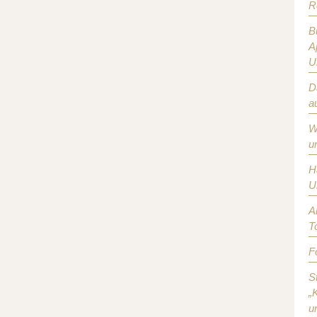
R
B
A
U
D
a
W
u
H
U
A
T
F
S
„
u