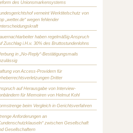
eform des Unionsmarkensystems
undesgerichtshof verneint Werktitelschutz von
pp „wetter.de“ wegen fehlender
nterscheidungskraft
auernachtarbeiter haben regelmäßig Anspruch
uf Zuschlag i.H.v. 30% des Bruttostundenlohns
erbung in „No-Reply“-Bestätigungsmails
nzulässig
aftung von Access-Providern für
rheberrechtsverletzungen Dritter
nspruch auf Herausgabe von Interview-
onbändern für Memoiren von Helmut Kohl
ormstrenge beim Vergleich in Gerichtsverfahren
trenge Anforderungen an
Kundenschutzklauseln“ zwischen Gesellschaft
nd Gesellschaftern